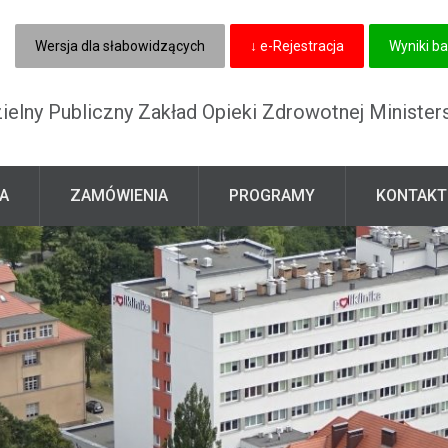
Wersja dla słabowidzących
↓ e-Rejestracja
Wyniki ba
elny Publiczny Zakład Opieki Zdrowotnej Minister
A
ZAMÓWIENIA
PROGRAMY
KONTAKT