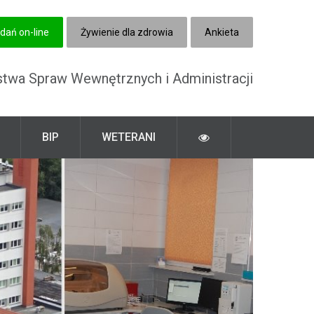
dań on-line
Żywienie dla zdrowia
Ankieta
stwa Spraw Wewnętrznych i Administracji
BIP
WETERANI