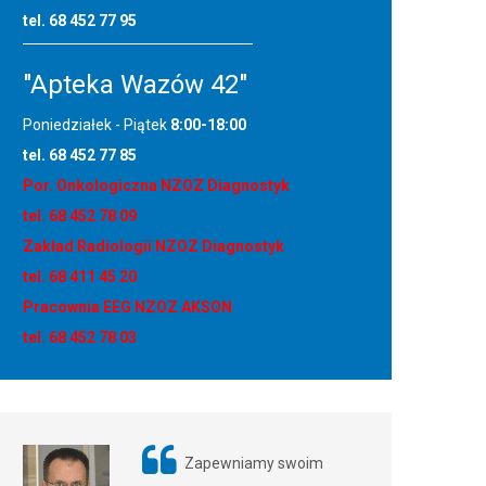
tel. 68 452 77 95
"Apteka Wazów 42"
Poniedziałek - Piątek
8:00-18:00
tel. 68 452 77 85
Por. Onkologiczna NZOZ Diagnostyk
tel. 68 452 78 09
Zakład Radiologii NZOZ Diagnostyk
tel. 68 411 45 20
Pracownia EEG NZOZ AKSON
tel. 68 452 78 03
Zapewniamy swoim