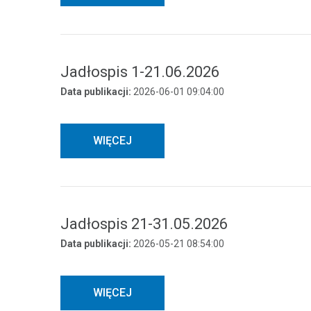
klientom wysoką
medycznych opa
stan wiedzy i p
oraz realizuje
Jadłospis 1-21.06.2026
zadania na rze
Data publikacji:
2026-06-01 09:04:00
kraju.
WIĘCEJ
Jadłospis 21-31.05.2026
Data publikacji:
2026-05-21 08:54:00
WIĘCEJ